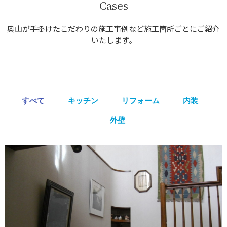
Cases
養生・クリーニング(美装)工事
ドローン撮影
奥山が手掛けたこだわりの施工事例など施工箇所ごとにご紹介
海外事業
いたします。
個人のお客様
採用情報
協力会社募集
スタッフブログ
すべて
キッチン
リフォーム
内装
お問い合わせ
外壁