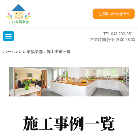
お問い合わせ
TEL:043-232-0511
企業情報
営業時間:[平日]9:00-18:00
会社概要
ホーム
»
いい家倶楽部
»
施工実績一覧
事業概要
沿革
社会貢献活動
社長挨拶
実績紹介
施工実績一覧
施工実績レポート
現場レポート
施工事例一覧
技術・サービス
設計・施工
建築施工図