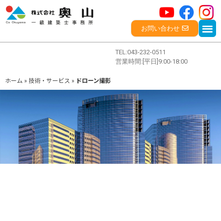
お問い合わせ
TEL:043-232-0511
営業時間:[平日]9:00-18:00
ホーム
»
技術・サービス
»
ドローン撮影
企業情報
会社概要
事業概要
沿革
社会貢献活動
社長挨拶
実績紹介
施工実績一覧