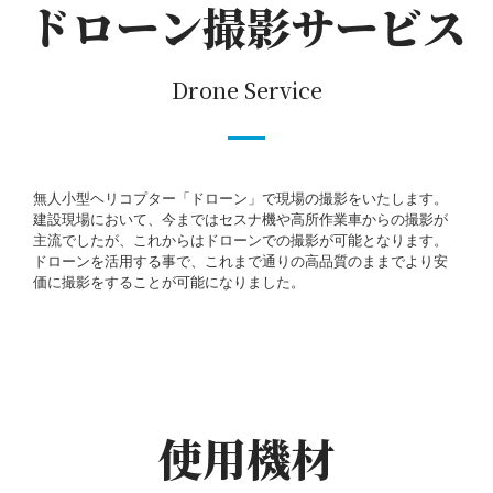
ドローン撮影サービス
施工実績レポート
現場レポート
技術・サービス
Drone Service
設計・施工
建築施工図
養生・クリーニング(美装)工事
ドローン撮影
無人小型ヘリコプター「ドローン」で現場の撮影をいたします。
建設現場において、今まではセスナ機や高所作業車からの撮影が
海外事業
主流でしたが、これからはドローンでの撮影が可能となります。
個人のお客様
ドローンを活用する事で、これまで通りの高品質のままでより安
価に撮影をすることが可能になりました。
採用情報
協力会社募集
スタッフブログ
お問い合わせ
使用機材