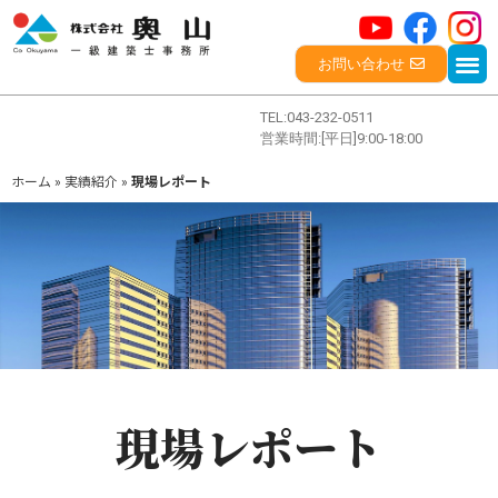
お問い合わせ
TEL:043-232-0511
企業情報
営業時間:[平日]9:00-18:00
会社概要
ホーム
»
実績紹介
»
現場レポート
事業概要
沿革
社会貢献活動
社長挨拶
実績紹介
施工実績一覧
施工実績レポート
現場レポート
現場レポート
技術・サービス
設計・施工
建築施工図